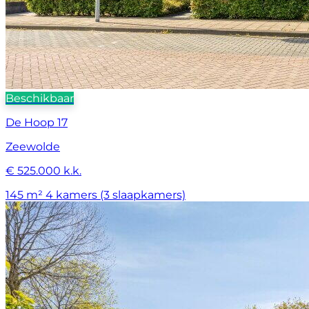
Beschikbaar
De Hoop 17
Zeewolde
€ 525.000 k.k.
145 m²
4 kamers (3 slaapkamers)