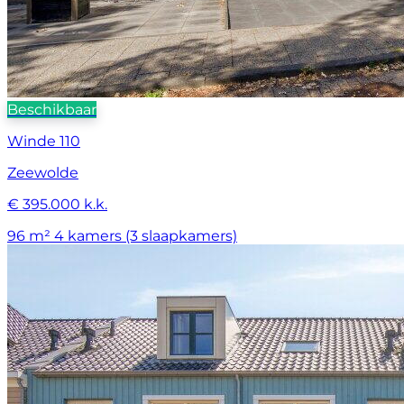
Beschikbaar
Winde 110
Zeewolde
€ 395.000 k.k.
96 m²
4 kamers (3 slaapkamers)