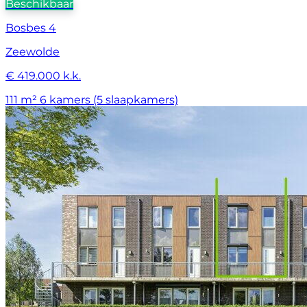
Beschikbaar
Bosbes 4
Zeewolde
€ 419.000 k.k.
111 m²
6 kamers (5 slaapkamers)