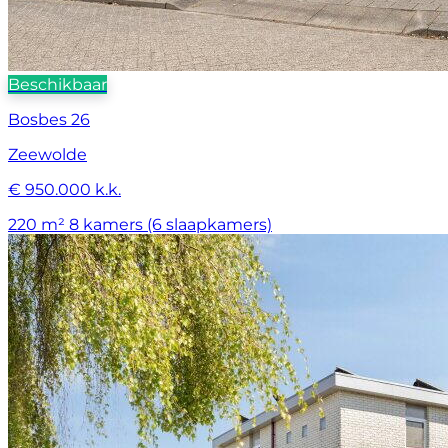
Beschikbaar
Bosbes 26
Zeewolde
€ 950.000 k.k.
220 m²
8 kamers (6 slaapkamers)