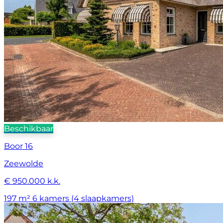
Beschikbaar
Boor 16
Zeewolde
€ 950.000 k.k.
197 m²
6 kamers (4 slaapkamers)