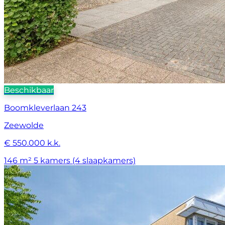
Beschikbaar
Boomkleverlaan 243
Zeewolde
€ 550.000 k.k.
146 m²
5 kamers (4 slaapkamers)