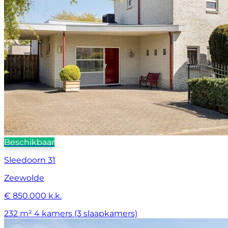
Beschikbaar
Sleedoorn 31
Zeewolde
€ 850.000 k.k.
232 m²
4 kamers (3 slaapkamers)