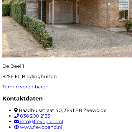
De Deel 1
8256 EL Biddinghuizen
Termin vereinbaren
Kontaktdaten
Raadhuisstraat 40, 3891 EB Zeewolde
036 200 2123
info@flevopand.nl
www.flevopand.nl